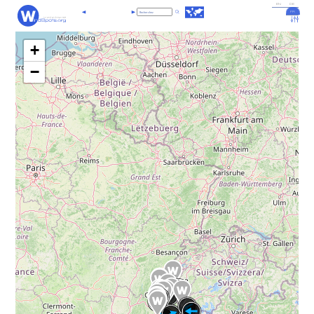
EN
DE
FR
+
−